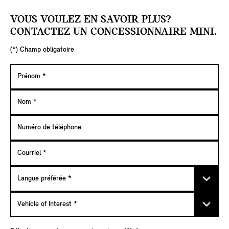
FILTRES OUVERTS
VOUS VOULEZ EN SAVOIR PLUS?
CONTACTEZ UN CONCESSIONNAIRE MINI.
(*) Champ obligatoire
TOUT
Le Tout Électrique
Le Countryman VUS
Le Cooper 3 Portes
Le C
Models
Countryman VUS
PRÉCÉDENT
1
2
SUIVANT