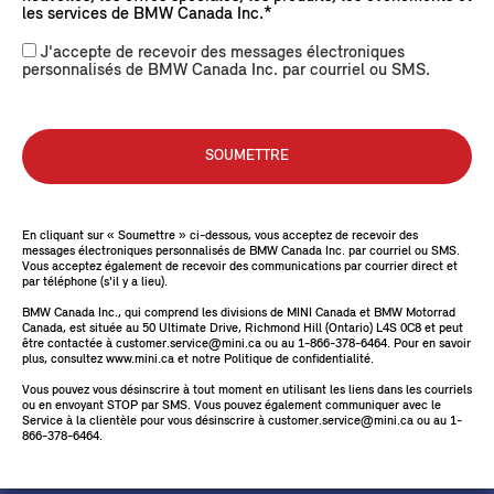
MINI
les services de BMW Canada Inc.*
Réception de contenu exclusif sur les événements
J'accepte de recevoir des messages électroniques
MINI
personnalisés de BMW Canada Inc. par courriel ou SMS.
Réception de communications personnalisées
Tenez-moi informé des informations pertinentes sur les
nouvelles, les offres spéciales, les produits, les
SOUMETTRE
événements et les services de BMW Canada Inc.*
En cliquant sur « Soumettre » ci-dessous, vous acceptez de recevoir des
En cliquant sur « Soumettre » ci-dessous, vous acceptez de recevoir des
messages électroniques personnalisés de BMW Canada Inc. par courriel ou SMS.
messages électroniques personnalisés de BMW Canada Inc. par courriel ou SMS.
Vous acceptez également de recevoir des communications par courrier direct et
Vous acceptez également de recevoir des communications par courrier direct et
par téléphone (s'il y a lieu).
par téléphone (s'il y a lieu).
*BMW Canada Inc., qui comprend les divisions de MINI Canada et BMW Motorrad
BMW Canada Inc., qui comprend les divisions de MINI Canada et BMW Motorrad
Canada, est située au 50 Ultimate Drive, Richmond Hill (Ontario) L4S 0C8 et peut
Canada, est située au 50 Ultimate Drive, Richmond Hill (Ontario) L4S 0C8 et peut
être contactée à customer.service@mini.ca ou au 1-866-378-6464. Pour en savoir
être contactée à customer.service@mini.ca ou au 1-866-378-6464. Pour en savoir
plus, consultez www.mini.ca et notre Politique de confidentialité.
plus, consultez www.mini.ca et notre Politique de confidentialité.
Vous pouvez vous désinscrire à tout moment en utilisant les liens dans les courriels
Vous pouvez vous désinscrire à tout moment en utilisant les liens dans les courriels
ou en envoyant STOP par SMS. Vous pouvez également communiquer avec le
ou en envoyant STOP par SMS. Vous pouvez également communiquer avec le
Service à la clientèle pour vous désinscrire à customer.service@mini.ca ou au 1-
Service à la clientèle pour vous désinscrire à customer.service@mini.ca ou au 1-
866-378-6464.
866-378-6464.