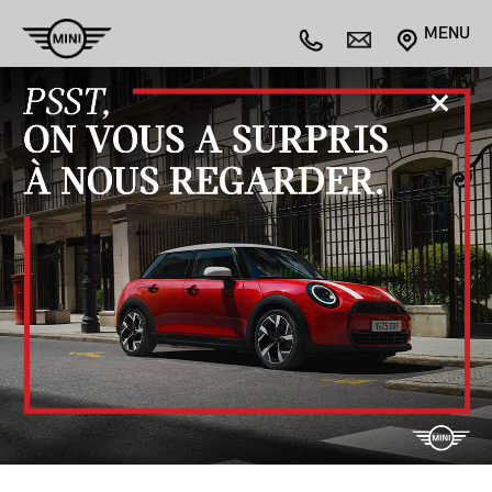
MENU
Acheter maintenant
L’INVENTAIRE DE
VÉHICULES
NEUFS.