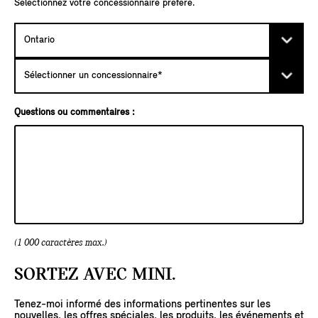
Sélectionnez votre concessionnaire préféré.
Questions ou commentaires :
DEMEURER AU COURANT DES
PRODUITS, DES NOUVELLES, DES
(1 000 caractères max.)
OFFRES ET DES ÉVÉNEMENTS.
SORTEZ AVEC MINI.
VOS AVANTAGES :
Tenez-moi informé des informations pertinentes sur les
Découverte en primeur des tout derniers produits
nouvelles, les offres spéciales, les produits, les événements et