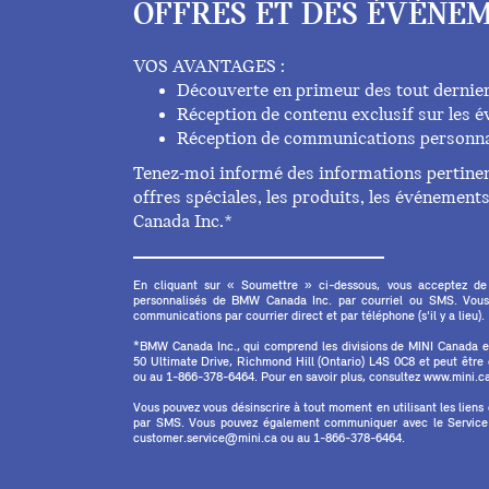
OFFRES ET DES ÉVÉNEM
VOS AVANTAGES :
Découverte en primeur des tout dernie
Réception de contenu exclusif sur les
Réception de communications personna
Tenez-moi informé des informations pertinent
offres spéciales, les produits, les événemen
Canada Inc.*
En cliquant sur « Soumettre » ci-dessous, vous acceptez de
personnalisés de BMW Canada Inc. par courriel ou SMS. Vous
communications par courrier direct et par téléphone (s'il y a lieu).
*BMW Canada Inc., qui comprend les divisions de MINI Canada 
50 Ultimate Drive, Richmond Hill (Ontario) L4S 0C8 et peut êtr
ou au 1-866-378-6464. Pour en savoir plus, consultez www.mini.ca 
Vous pouvez vous désinscrire à tout moment en utilisant les liens
par SMS. Vous pouvez également communiquer avec le Service à
customer.service@mini.ca ou au 1-866-378-6464.