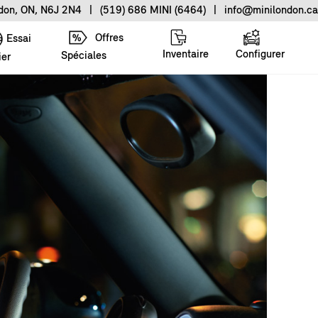
ndon, ON, N6J 2N4
|
(519) 686 MINI (6464)
|
info@minilondon.ca
Offres
Essai
Inventaire
Configurer
Spéciales
ier