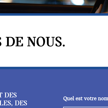
 DE NOUS.
T DES
Quel est votre no
LES, DES